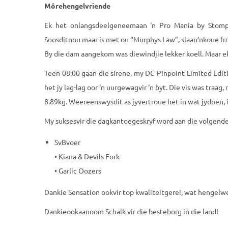
Môrehengelvriende
Ek het onlangsdeelgeneemaan ‘n Pro Mania by Stompd
Soosditnou maar is met ou “Murphys Law”, slaan‘nkoue f
By die dam aangekom was diewindjie lekker koell. Maar ek
Teen 08:00 gaan die sir
ene, my DC Pinpoint Limited Edit
het jy lag-lag oor ‘n uurgewagvir ‘n byt. Die vis was tra
8.89kg. Weereenswysdit as jyvertroue het in wat jydoen
My suksesvir die dagkantoegeskryf word aan die volgende
SvBvoer
• Kiana & Devils Fork
• Garlic Oozers
Dankie Sensation ookvir top kwaliteitgerei, wat hengelwe
Dankieookaanoom Schalk vir die besteborg in die land!