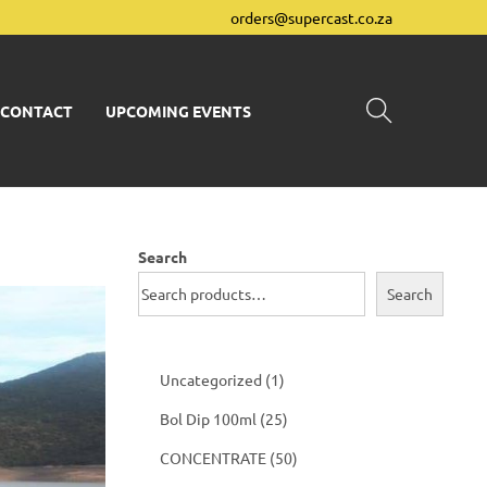
orders@supercast.co.za
CONTACT
UPCOMING EVENTS
Search
Search
1
Uncategorized
1
p
2
Bol Dip 100ml
25
r
5
5
CONCENTRATE
50