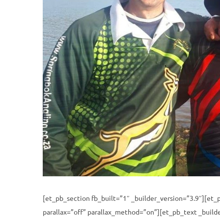
t
t
i
o
n
[et_pb_section fb_built=”1″ _builder_version=”3.9″][et
parallax=”off” parallax_method=”on”][et_pb_text _builde