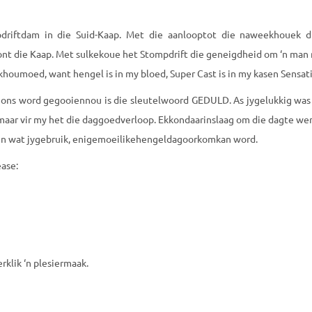
riftdam in die Suid-Kaap. Met die aanlooptot die naweekhouek d
ront die Kaap. Met sulkekoue het Stompdrift die geneigdheid om ‘n man
houmoed, want hengel is in my bloed, Super Cast is in my kasen Sensatio
ions word gegooiennou is die sleutelwoord GEDULD. As jygelukkig was 
ag, maar vir my het die daggoedverloop. Ekkondaarinslaag om die dagte we
, in wat jygebruik, enigemoeilikehengeldagoorkomkan word.
ase:
rklik ‘n plesiermaak.