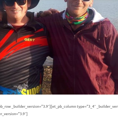
_pb_row _builder_version=”3.9″][et_pb_column type=”3_4″ _builder_ver
r_version=”3.9″]